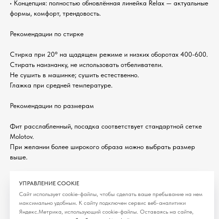
• Концепция: полностью обновлённая линейка Relax — актуальные
формы, комфорт, трендовость.
Рекомендации по стирке
Стирка при 20° на щадящем режиме и низких оборотах 400-600.
Стирать наизнанку, не использовать отбеливатели.
Не сушить в машинке; сушить естественно.
Глажка при средней температуре.
Рекомендации по размерам
Фит расслабленный, посадка соответствует стандартной сетке
Molotov.
При желании более широкого образа можно выбрать размер
выше.
Категория: Брюки
УПРАВЛЕНИЕ COOKIE
Сезон: SS'26
Сайт использует cookie-файлы, чтобы сделать ваше пребывание на нем
максимально удобным. К cайту подключен сервис веб-аналитики
Яндекс.Метрика, использующий cookie-файлы. Оставаясь на сайте,