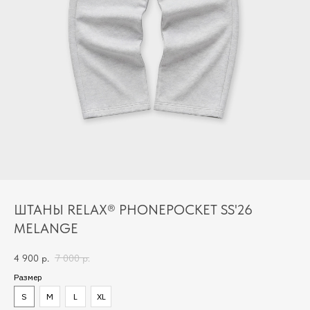
ШТАНЫ RELAX® PHONEPOCKET SS'26
MELANGE
4 900
р.
7 000
р.
Размер
S
M
L
XL