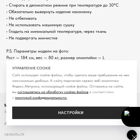
• Стирать в деликатном режиме при температуре до 30°C
• Обязательно вывернуть изделие наизнанку
• Не отбеливать
• Не использовать машинную сушку
• Гладить на минимальной температуре, через ткань
• Не подвергать химчистке
P.S. Параметры модели на фото:
Рост — 184 см, вес — 80 кг, размер олимпийки — L
Категория: Олимпийка
УПРАВЛЕНИЕ COOKIE
Сезон: SS'26
Сайт использует cookie-файлы, чтобы сделать ваше пребывание на нем
максимально удобным. К cайту подключен сервис веб-аналитики
Яндекс.Метрика, использующий cookie-файлы. Оставаясь на сайте,
вы
соглашаетесь на обработку cookies файлов
в соответствии
с
политикой конфиденциальности
.
MOLOTOV
НАСТРОЙКИ
Streetwear / online store
ДОСТАВКА
КОНТАКТЫ
ПОЛИТИКА ОБРАБОТКИ ПЕРСООНАЛЬНЫХ ДАННЫХ
СВЯЗАТЬСЯ