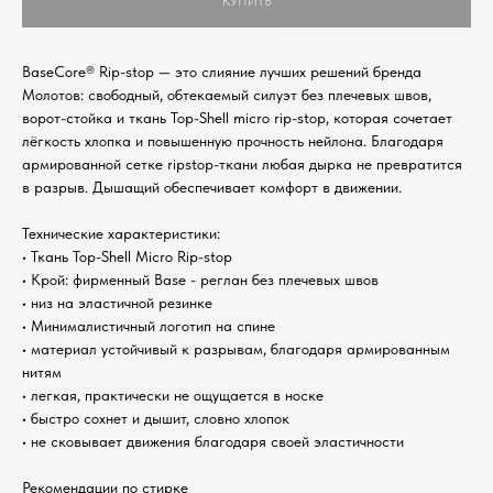
КУПИТЬ
BaseCore® Rip-stop — это слияние лучших решений бренда
Молотов: свободный, обтекаемый силуэт без плечевых швов,
ворот-стойка и ткань Top-Shell micro rip-stop, которая сочетает
лёгкость хлопка и повышенную прочность нейлона. Благодаря
армированной сетке ripstop-ткани любая дырка не превратится
в разрыв. Дышащий обеспечивает комфорт в движении.
Технические характеристики:
• Ткань Top-Shell Micro Rip-stop
• Крой: фирменный Base - реглан без плечевых швов
• низ на эластичной резинке
• Минималистичный логотип на спине
• материал устойчивый к разрывам, благодаря армированным
нитям
• легкая, практически не ощущается в носке
• быстро сохнет и дышит, словно хлопок
• не сковывает движения благодаря своей эластичности
Рекомендации по стирке