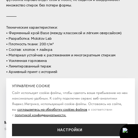
множество стирок без потери формы.
⸻
Технические характеристики:
• Фирменный крой Base (между классикой и лёгким оверсайзом)
• Разработка: Molotov Lab
• Плотность ткани: 200 г/м²
• Состав: хлопок + лайкра
• Материал устойчив к растяжениям и многократным стиркам
• Усиленная горловина
• Лимитированный тираж
• Архивный принт с историей
Категория: Футболки
УПРАВЛЕНИЕ COOKIE
Сезон: SS'26
Сайт использует cookie-файлы, чтобы сделать ваше пребывание на нем
максимально удобным. К cайту подключен сервис веб-аналитики
Яндекс.Метрика, использующий cookie-файлы. Оставаясь на сайте,
вы
соглашаетесь на обработку cookies файлов
в соответствии
с
политикой конфиденциальности
.
MOLOTOV
Streetwear / online store
НАСТРОЙКИ