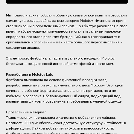
Мы подняли архив, собрали обратную связь от комьюнити и отобрали
самые культовые дизайны за всю историю Molotov. Именно этот принт
стал знаковым в определённый период — он быстро разошёлся в своё
время, набрал мощную популярность и стал визуальным маркером
определённого этапа развития бренда. Сейчас он возвращается в
оригинальном исполнении — как часть большого переосмысления и
сохранения архива.
Это не просто футболка, а часть визуального наследия Molotov
Streetwear — вещь со своей историей, атмосферой и значением.
Разработана в Molotov Lab.
Футболка выполнена на основе фирменной посадки Base,
разработанной внутри экспериментального цеха Molotow. Этот крой
сочетает в себе комфорт и актуальность: он не притален, но и не
избыточно оверсайз. Сбалансированный силуэт, подходящий под
разные типы фигуры и современные требования к уличной одежде.
Проверенный материал.
Ткань — хлопок премиального качества с добавлением лайкры.
Плотность 200 г/м² обеспечивает достаточную структуру и стойкость к
деформациям. Лайкра добавляет гибкости и износостойкости:
футболка хорошо ведёт себя в носке, не садится и выдерживает