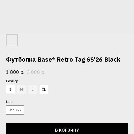
Футболка Base® Retro Tag SS'26 Black
1 800
р.
3 000
р.
Размер
S
M
L
XL
Цвет
Чёрный
В КОРЗИНУ