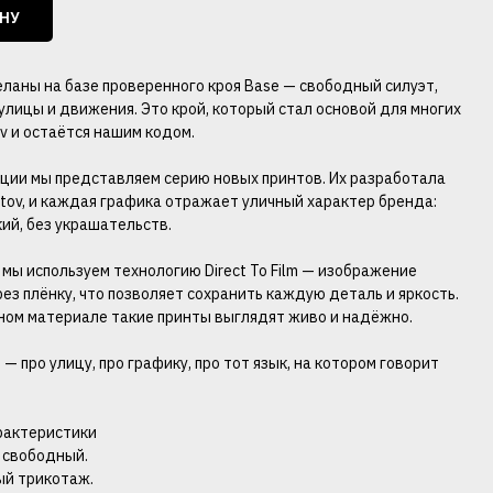
ИНУ
ланы на базе проверенного кроя Base — свободный силуэт,
улицы и движения. Это крой, который стал основой для многих
v и остаётся нашим кодом.
кции мы представляем серию новых принтов. Их разработала
tov, и каждая графика отражает уличный характер бренда:
кий, без украшательств.
 мы используем технологию Direct To Film — изображение
ез плёнку, что позволяет сохранить каждую деталь и яркость.
ном материале такие принты выглядят живо и надёжно.
— про улицу, про графику, про тот язык, на котором говорит
рактеристики
— свободный.
ый трикотаж.