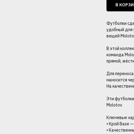
В КОРЗ
Футболки сде
удобный для 
вещей Moloto
В этой колле
команда Molo
прямой, жёст
Для переноса
наносится чер
На качествен
Эти футболки 
Molotov.
Ключевые ха
• Крой Base 
• Качественн