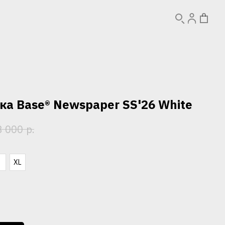
ка Base® Newspaper SS'26 White
р.
3 000
L
XL