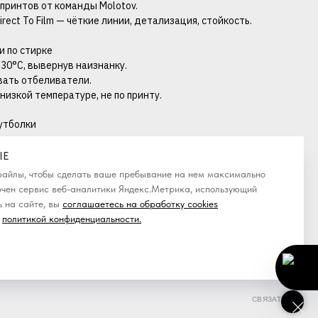
 принтов от команды Molotov.
irect To Film — чёткие линии, детализация, стойкость.
 по стирке
 30°C, вывернув наизнанку.
овать отбеливатели.
 низкой температуре, не по принту.
утболки
IE
-файлы, чтобы сделать ваше пребывание на нем максимально
ючен сервис веб-аналитики Яндекс.Метрика, использующий
 на сайте, вы
соглашаетесь на обработку cookies
политикой конфиденциальности
.
СВЯЗАТЬСЯ