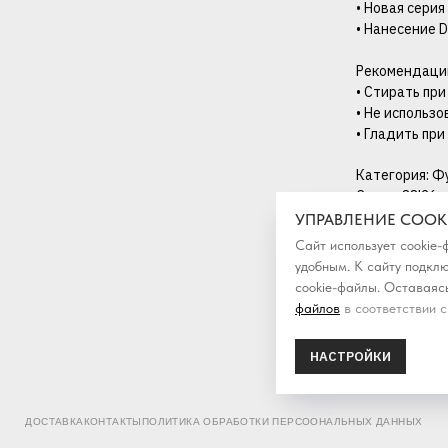
• Новая серия
• Нанесение D
Рекомендации
• Стирать при
• Не использ
• Гладить при
Категория: Ф
Сезон: SS'26
УПРАВЛЕНИЕ COOK
Сайт использует cookie
удобным. К cайту подкл
cookie-файлы. Оставаясь
файлов
в соответствии с
НАСТРОЙКИ
ДОСТАВКА
КОНТАКТЫ
ПОЛИТИКА ОБРАБОТКИ ПЕРСООНАЛЬНЫХ ДАННЫХ