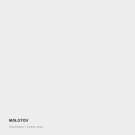
MOLOTOV
Streetwear / online store