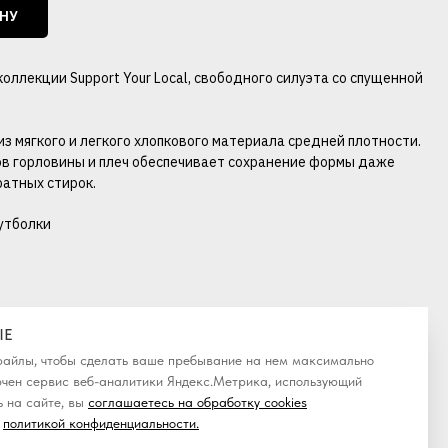
ИНУ
оллекции Support Your Local, свободного силуэта со спущенной
из мягкого и легкого хлопкового материала средней плотности.
в горловины и плеч обеспечивает сохранение формы даже
ратных стирок.
утболки
IE
-файлы, чтобы сделать ваше пребывание на нем максимально
ючен сервис веб-аналитики Яндекс.Метрика, использующий
 на сайте, вы
соглашаетесь на обработку cookies
политикой конфиденциальности
.