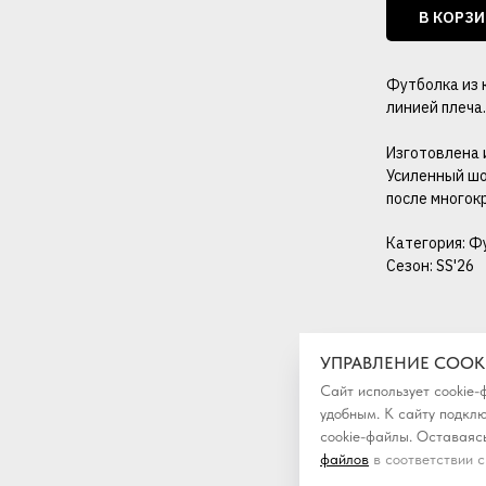
В КОРЗ
Футболка из к
линией плеча.
Изготовлена 
Усиленный шо
после многок
Категория: Ф
Сезон: SS'26
УПРАВЛЕНИЕ COOK
Сайт использует cookie
удобным. К cайту подкл
cookie-файлы. Оставаясь
файлов
в соответствии с