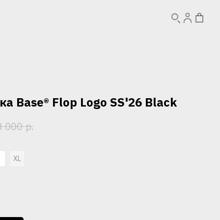
а Base® Flop Logo SS'26 Black
р.
3 000
L
XL