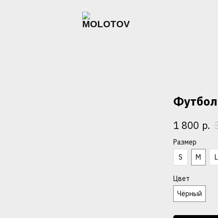
Футболк
р.
1 800
Размер
S
M
Цвет
Чёрный