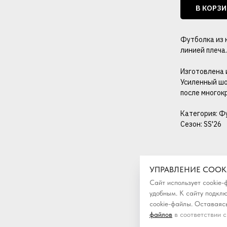
В КОРЗ
Футболка из к
линией плеча.
Изготовлена 
Усиленный шо
после многок
Категория: Ф
Сезон: SS'26
УПРАВЛЕНИЕ COOK
Сайт использует cookie
удобным. К cайту подкл
cookie-файлы. Оставаясь
файлов
в соответствии с