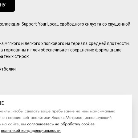
ИНУ
оллекции Support Your Local, свободного силуэта со спущенной
из мягкого и легкого хлопкового материала средней плотности.
в горловины и плеч обеспечивает сохранение формы даже
ратных стирок.
утболки
IE
-файлы, чтобы сделать ваше пребывание на нем максимально
ючен сервис веб-аналитики Яндекс.Метрика, использующий
 на сайте, вы
соглашаетесь на обработку cookies
политикой конфиденциальности
.