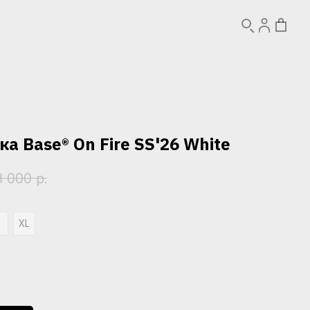
а Base® On Fire SS'26 White
р.
3 000
L
XL