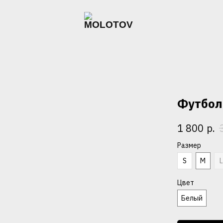
Футболк
р.
1 800
Размер
S
M
Цвет
Белый