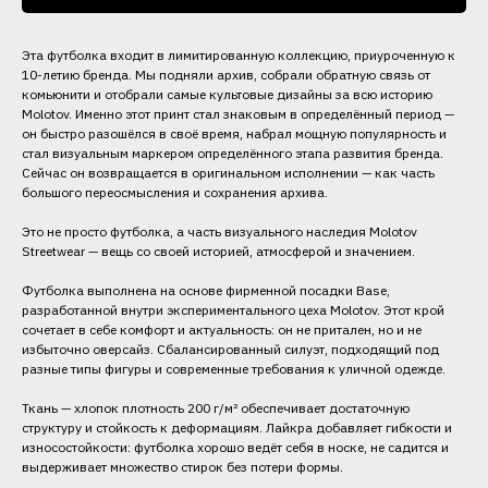
Эта футболка входит в лимитированную коллекцию, приуроченную к
10-летию бренда. Мы подняли архив, собрали обратную связь от
комьюнити и отобрали самые культовые дизайны за всю историю
Molotov. Именно этот принт стал знаковым в определённый период —
он быстро разошёлся в своё время, набрал мощную популярность и
стал визуальным маркером определённого этапа развития бренда.
Сейчас он возвращается в оригинальном исполнении — как часть
большого переосмысления и сохранения архива.
Это не просто футболка, а часть визуального наследия Molotov
Streetwear — вещь со своей историей, атмосферой и значением.
Футболка выполнена на основе фирменной посадки Base,
разработанной внутри экспериментального цеха Molotov. Этот крой
сочетает в себе комфорт и актуальность: он не притален, но и не
избыточно оверсайз. Сбалансированный силуэт, подходящий под
разные типы фигуры и современные требования к уличной одежде.
Ткань — хлопок плотность 200 г/м² обеспечивает достаточную
структуру и стойкость к деформациям. Лайкра добавляет гибкости и
износостойкости: футболка хорошо ведёт себя в носке, не садится и
выдерживает множество стирок без потери формы.