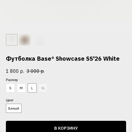
Футболка Base® Showcase SS'26 White
1 800
р.
3 000
р.
Размер
S
M
L
XL
Цвет
Белый
В КОРЗИНУ