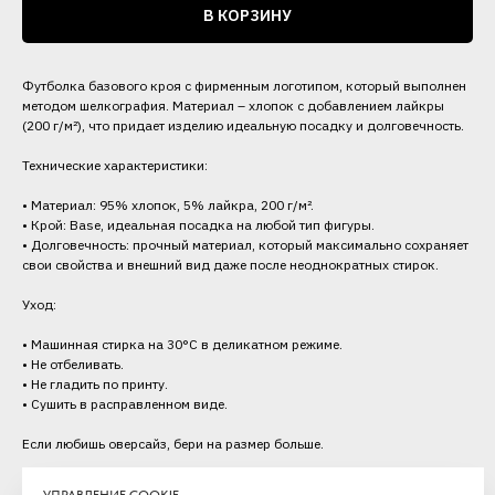
В КОРЗИНУ
Футболка базового кроя c фирменным логотипом, который выполнен
методом шелкография. Материал – хлопок с добавлением лайкры
(200 г/м²), что придает изделию идеальную посадку и долговечность.
Технические характеристики:
• Материал: 95% хлопок, 5% лайкра, 200 г/м².
• Крой: Base, идеальная посадка на любой тип фигуры.
• Долговечность: прочный материал, который максимально сохраняет
свои свойства и внешний вид даже после неоднократных стирок.
Уход:
• Машинная стирка на 30°C в деликатном режиме.
• Не отбеливать.
• Не гладить по принту.
• Сушить в расправленном виде.
Если любишь оверсайз, бери на размер больше.
Категория: Футболки