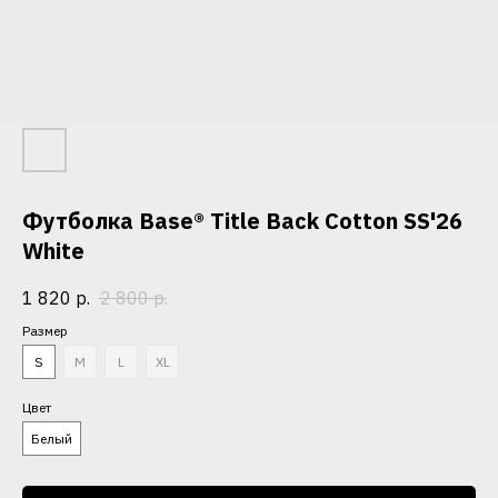
Футболка Base® Title Back Cotton SS'26
White
1 820
р.
2 800
р.
Размер
S
M
L
XL
Цвет
Белый