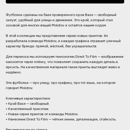
Футболки сделаны на базе проверенного кроя Base — свободный
силуэт, удобный для улицы и движения. Это крой, который стал
основой для многих вещей Molotov и остаётся нашим кодом.
В этой коллекции мы представляем серию новых принтов. Их
разработала команда Molotov, и каждая графика отражает уличный
характер бренда: прямой, жёсткий, без украшательств.
Для переноса мы используем технологию Direct To Film — изображение
наносится через плёнку, что позволяет сохранить каждую деталь и
яркость. На качественном материале такие принты выглядят живо и
надёжно.
Эти футболки — про улицу, про графику, про тот язык, на котором
говорит Molotov.
Ключевые характеристики
• Крой Base — свободный.
• Качественный трикотаж.
• Новая серия принтов от команды Molotov.
• Нанесение Direct To Film — чёткие линии, детализация, стойкость.
Рекомендации по стирке