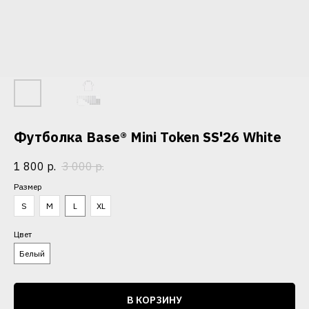
Футболка Base® Mini Token SS'26 White
1 800
р.
3 000
р.
Размер
S
M
L
XL
Цвет
Белый
В КОРЗИНУ