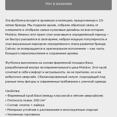
Нет в наличии
Эта футболка входит в архивную коллекцию, приуроченную к 10-
летию бренда. Мы подняли архив, собрали обратную связь от
комьюнити и отобрали самые культовые дизайны за всю историю
Molotov. Именно этот принт стал знаковым в определённый период —
он быстро разошёлся в своё время, набрал мощную популярность и
стал визуальным маркером определённого этапа развития бренда.
Сейчас он возвращается в оригинальном исполнении — как часть
большого переосмысления и сохранения архива.
Футболка выполнена на основе фирменной посадки Base,
разработанной внутри экспериментального цеха Molotov. Этот крой
сочетает в себе комфорт и актуальность: он не притален, но и не
избыточно оверсайз. Сбалансированный силуэт, подходящий под
разные типы фигуры и современные требования к уличной одежде.
Свойства:
• Фирменный крой Base (между классикой и лёгким оверсайзом)
• Плотность ткани: 200 г/м²
• Состав: хлопок + лайкра
• Материал устойчив к растяжениям и многократным стиркам
• Усиленная горловина