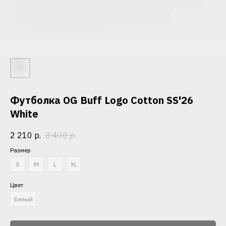
Футболка OG Buff Logo Cotton SS'26
White
2 210
р.
3 400
р.
Размер
S
M
L
XL
Цвет
Белый