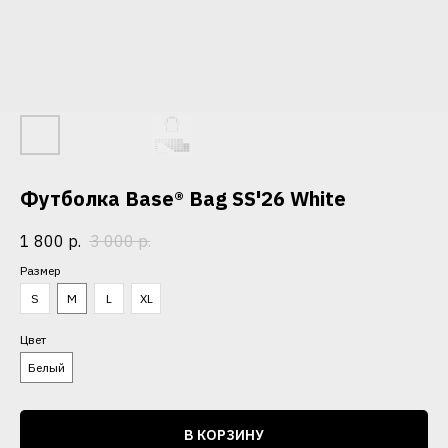
Футболка Base® Bag SS'26 White
1 800
р.
3 000
р.
Размер
S
M
L
XL
Цвет
Белый
В КОРЗИНУ