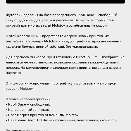
Футболки сделаны на базе проверенного кроя Base — свободный
силуэт, удобный для улицы и движения. Это крой, который стал
основой для многих вещей Molotov и остаётся нашим кодом.
В этой коллекции мы представляем серию новых принтов. Их
разработала команда Molotov, и каждая графика отражает уличный
характер бренда: прямой, жёсткий, без украшательств.
Для переноса мы используем технологию Direct To Film — изображение
наносится через плёнку, что позволяет сохранить каждую деталь и
яркость. На качественном материале такие принты выглядят живо и
надёжно.
Эти футболки — про улицу, про графику, про тот язык, на котором
говорит Molotov.
Ключевые характеристики
• Крой Base — свободный.
• Качественный трикотаж.
• Новая серия принтов от команды Molotov.
• Нанесение Direct To Film — чёткие линии, детализация, стойкость.
Рекомендации по стирке