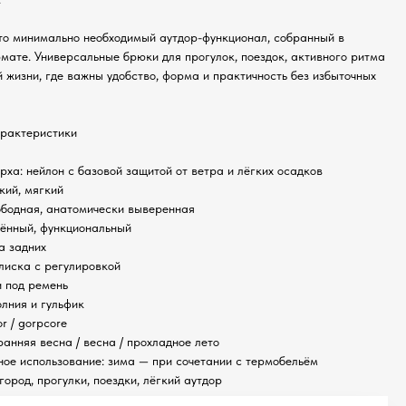
это минимально необходимый аутдор-функционал, собранный в
мате. Универсальные брюки для прогулок, поездок, активного ритма
й жизни, где важны удобство, форма и практичность без избыточных
арактеристики
рха: нейлон с базовой защитой от ветра и лёгких осадков
кий, мягкий
ободная, анатомически выверенная
нённый, функциональный
а задних
улиска с регулировкой
и под ремень
олния и гульфик
or / gorpcore
ранняя весна / весна / прохладное лето
ное использование: зима — при сочетании с термобельём
город, прогулки, поездки, лёгкий аутдор
юки