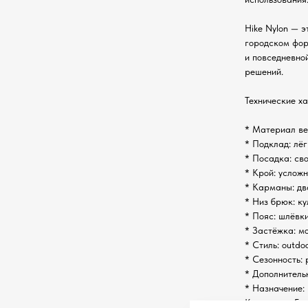
Hike Nylon — 
городском фор
и повседневно
решений.
Технические х
* Материал ве
* Подклад: лёг
* Посадка: св
* Крой: услож
* Карманы: дв
* Низ брюк: к
* Пояс: шлёвк
* Застёжка: м
* Стиль: outdo
* Сезонность: 
* Дополнитель
* Назначение: 
Категория: Бр