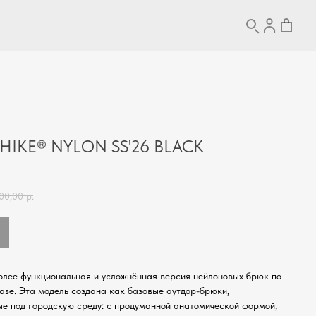
IKE® NYLON SS'26 BLACK
00,00
р.
более функциональная и усложнённая версия нейлоновых брюк по
ase. Эта модель создана как базовые аутдор-брюки,
е под городскую среду: с продуманной анатомической формой,