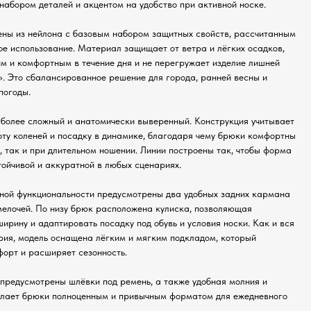
абором деталей и акцентом на удобство при активной носке.
ны из нейлона с базовым набором защитных свойств, рассчитанным
ое использование. Материал защищает от ветра и лёгких осадков,
им и комфортным в течение дня и не перегружает изделие лишней
». Это сбалансированное решение для города, ранней весны и
погоды.
 более сложный и анатомически выверенный. Конструкция учитывает
оту коленей и посадку в динамике, благодаря чему брюки комфортны
, так и при длительном ношении. Линии построены так, чтобы форма
тойчивой и аккуратной в любых сценариях.
ной функциональности предусмотрены два удобных задних кармана
мелочей. По низу брюк расположена кулиска, позволяющая
ирину и адаптировать посадку под обувь и условия носки. Как и вся
рия, модель оснащена лёгким и мягким подкладом, который
орт и расширяет сезонность.
 предусмотрены шлёвки под ремень, а также удобная молния и
делает брюки полноценным и привычным форматом для ежедневного
.