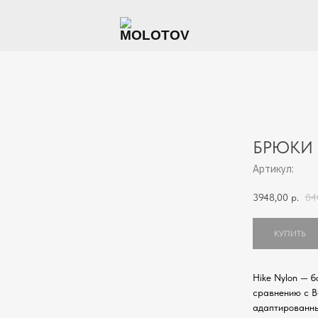
БРЮКИ H
Артикул:
3948,00
р.
84
КУПИТЬ
Hike Nylon — 
сравнению с B
адаптированны