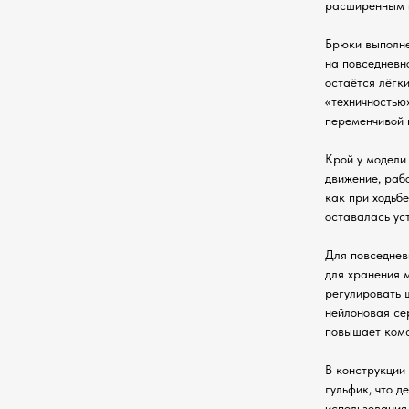
расширенным н
Брюки выполне
на повседневн
остаётся лёгк
«техничностью
переменчивой 
Крой у модели
движение, раб
как при ходьбе
оставалась ус
Для повседнев
для хранения 
регулировать ш
нейлоновая се
повышает комф
В конструкции
гульфик, что 
использования