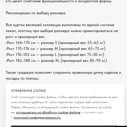
кто ценит сочетание функциональности и аккуратной формы.
Рекомендации по выбору размера
Все куртки весенней коллекции выполнены по единой системе
лекал, поэтому при выборе размера можно ориентироваться на
рост и примерный вес.
•Рост 164–170 см — размер S (примерный вес 55–65 кг)
•Рост 170–176 см — размер M (примерный вес 65–75 кг)
•Рост 176–182 см — размер L (примерный вес 75–85 кг)
•Рост 182–188 см — размер XL (примерный вес 85–95 кг)
Такая градация позволяет сохранить правильную длину изделия и
посадку по плечам.
Если вы хотите, чтобы куртка сидела более свободно и ближе к
УПРАВЛЕНИЕ COOKIE
оверсайз-силуэту, можно выбрать размер на один больше.
Сайт использует cookie-файлы, чтобы сделать ваше пребывание на нем
Категория: Куртка
максимально удобным. К cайту подключен сервис веб-аналитики
Яндекс.Метрика, использующий cookie-файлы. Оставаясь на сайте,
Сезон: SEASON 11
вы
соглашаетесь на обработку cookies файлов
в соответствии
с
политикой конфиденциальности
.