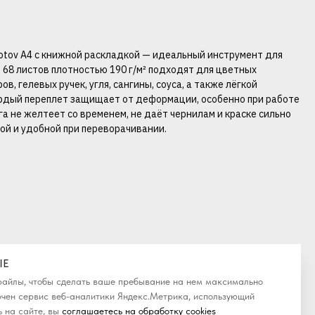
otov A4 с книжной раскладкой — идеальный инструмент для
 68 листов плотностью 190 г/м² подходят для цветных
в, гелевых ручек, угля, сангины, соуса, а также лёгкой
вердый переплет защищает от деформации, особенно при работе
 не желтеет со временем, не даёт чернилам и краске сильно
кой и удобной при переворачивании.
IE
-файлы, чтобы сделать ваше пребывание на нем максимально
ючен сервис веб-аналитики Яндекс.Метрика, использующий
 на сайте, вы
соглашаетесь на обработку cookies