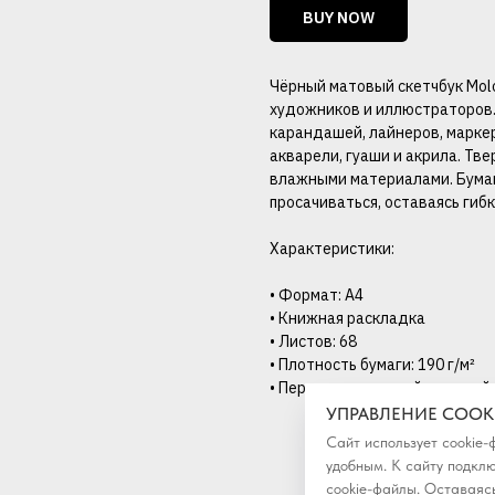
BUY NOW
Чёрный матовый скетчбук Mol
художников и иллюстраторов.
карандашей, лайнеров, маркеро
акварели, гуаши и акрила. Т
влажными материалами. Бумага
просачиваться, оставаясь гиб
Характеристики:
• Формат: A4
• Книжная раскладка
• Листов: 68
• Плотность бумаги: 190 г/м²
• Переплет: твердый матовый
УПРАВЛЕНИЕ COOK
Сайт использует cookie
удобным. К cайту подкл
cookie-файлы. Оставаясь