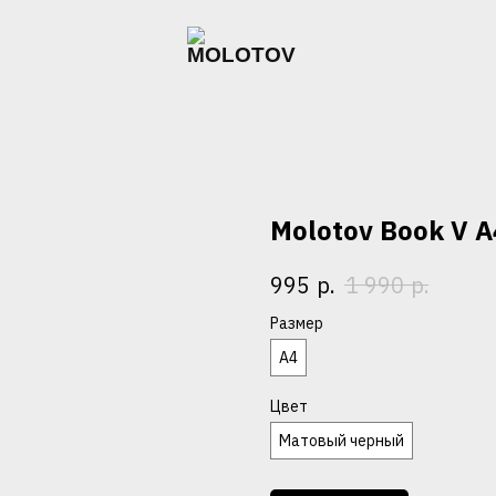
Molotov Book V A
р.
р.
995
1 990
Размер
А4
Цвет
Матовый черный