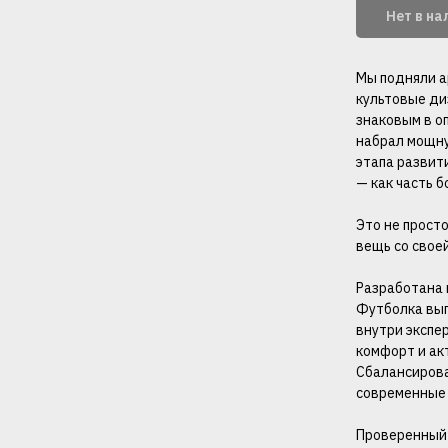
Нет в н
Мы подняли а
культовые ди
знаковым в о
набрал мощну
этапа развит
— как часть 
Это не просто
вещь со свое
Разработана в
Футболка вып
внутри экспе
комфорт и акт
Сбалансирова
современные 
Проверенный