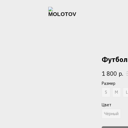
Футболк
р.
1 800
Размер
S
M
Цвет
Чёрный