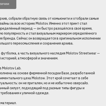
аличии
рхив, собрали обратную связь от комьюнити и отобрали самые
зайны за всю историю Molotov. Именно этот принт стал
пределённый период — он быстро разошёлся в своё время,
ю популярность и стал визуальным маркером определённого
ия бренда. Сейчас он возвращается в оригинальном исполнении
большого переосмысления и сохранения архива.
 футболка, а часть визуального наследия Molotov Streetwear —
й историей, атмосферой и значением.
 Molotov Lab.
олнена на основе фирменной посадки Base, разработанной
риментального цеха Molotow. Этот крой сочетает в себе
уальность: он не притален, но и не избыточно оверсайз.
нный силуэт, подходящий под разные типы фигуры и
требования к уличной одежде.
 материал.