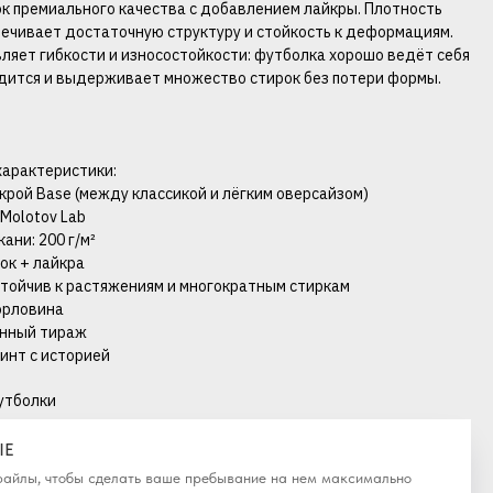
ок премиального качества с добавлением лайкры. Плотность
спечивает достаточную структуру и стойкость к деформациям.
ляет гибкости и износостойкости: футболка хорошо ведёт себя
садится и выдерживает множество стирок без потери формы.
характеристики:
крой Base (между классикой и лёгким оверсайзом)
 Molotov Lab
кани: 200 г/м²
пок + лайкра
стойчив к растяжениям и многократным стиркам
горловина
анный тираж
ринт с историей
утболки
IE
-файлы, чтобы сделать ваше пребывание на нем максимально