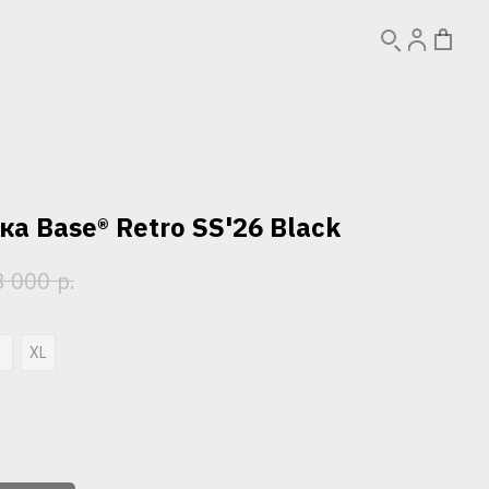
а Base® Retro SS'26 Black
р.
3 000
L
XL