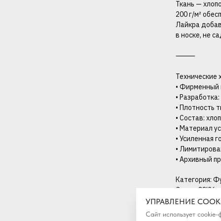
Ткань — хлоп
200 г/м² обе
Лайкра добав
в носке, не 
⸻
Технические 
• Фирменный 
• Разработка:
• Плотность т
• Состав: хло
• Материал у
• Усиленная 
• Лимитиров
• Архивный п
Категория: Ф
Сезон: SS'26
УПРАВЛЕНИЕ COOK
Сайт использует cookie