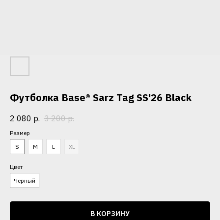
Футболка Base® Sarz Tag SS'26 Black
2 080
р.
3 200
р.
Размер
S
M
L
XL
Цвет
Чёрный
В КОРЗИНУ