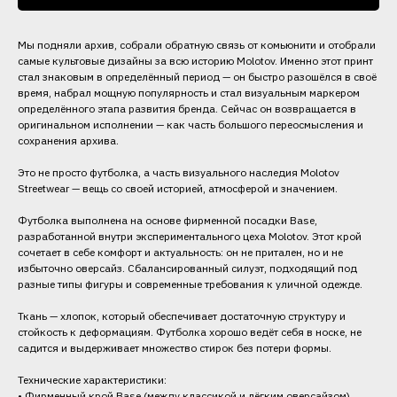
Мы подняли архив, собрали обратную связь от комьюнити и отобрали
самые культовые дизайны за всю историю Molotov. Именно этот принт
стал знаковым в определённый период — он быстро разошёлся в своё
время, набрал мощную популярность и стал визуальным маркером
определённого этапа развития бренда. Сейчас он возвращается в
оригинальном исполнении — как часть большого переосмысления и
сохранения архива.
Это не просто футболка, а часть визуального наследия Molotov
Streetwear — вещь со своей историей, атмосферой и значением.
Футболка выполнена на основе фирменной посадки Base,
разработанной внутри экспериментального цеха Molotov. Этот крой
сочетает в себе комфорт и актуальность: он не притален, но и не
избыточно оверсайз. Сбалансированный силуэт, подходящий под
разные типы фигуры и современные требования к уличной одежде.
Ткань — хлопок, который обеспечивает достаточную структуру и
стойкость к деформациям. Футболка хорошо ведёт себя в носке, не
садится и выдерживает множество стирок без потери формы.
Технические характеристики:
• Фирменный крой Base (между классикой и лёгким оверсайзом)