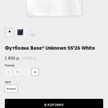
Футболка Base® Unknown SS'26 White
1 800
р.
3 000
р.
Размер
S
M
L
XL
Цвет
Белый
В КОРЗИНУ