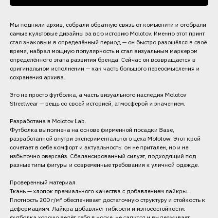
Мы подняли архив, собрали обратную связь от комьюнити и отобрали
самые культовые дизайны за всю историю Molotov. Именно этот принт
стал знаковым в определённый период — он быстро разошёлся в своё
время, набрал мощную популярность и стал визуальным маркером
определённого этапа развития бренда. Сейчас он возвращается в
оригинальном исполнении — как часть большого переосмысления и
сохранения архива.
Это не просто футболка, а часть визуального наследия Molotov
Streetwear — вещь со своей историей, атмосферой и значением.
Разработана в Molotov Lab.
Футболка выполнена на основе фирменной посадки Base,
разработанной внутри экспериментального цеха Molotow. Этот крой
сочетает в себе комфорт и актуальность: он не притален, но и не
избыточно оверсайз. Сбалансированный силуэт, подходящий под
разные типы фигуры и современные требования к уличной одежде.
Проверенный материал.
Ткань — хлопок премиального качества с добавлением лайкры.
Плотность 200 г/м² обеспечивает достаточную структуру и стойкость к
деформациям. Лайкра добавляет гибкости и износостойкости:
футболка хорошо ведёт себя в носке, не садится и выдерживает