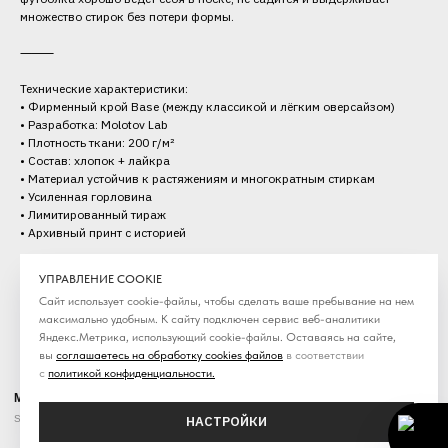
множество стирок без потери формы.
⸻
Технические характеристики:
• Фирменный крой Base (между классикой и лёгким оверсайзом)
• Разработка: Molotov Lab
• Плотность ткани: 200 г/м²
• Состав: хлопок + лайкра
• Материал устойчив к растяжениям и многократным стиркам
• Усиленная горловина
• Лимитированный тираж
• Архивный принт с историей
Категория: Футболки
УПРАВЛЕНИЕ COOKIE
Сезон: SS'26
Сайт использует cookie-файлы, чтобы сделать ваше пребывание на нем
максимально удобным. К cайту подключен сервис веб-аналитики
Яндекс.Метрика, использующий cookie-файлы. Оставаясь на сайте,
вы
соглашаетесь на обработку cookies файлов
в соответствии
с
политикой конфиденциальности
.
MOLOTOV
Streetwear / online store
НАСТРОЙКИ