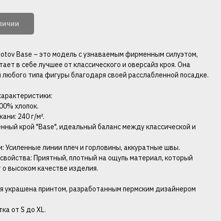
аличии
otov Base – это модель с узнаваемым фирменным силуэтом,
ает в себе лучшее от классического и оверсайз кроя. Она
 любого типа фигуры благодаря своей расслабленной посадке.
характеристики:
100% хлопок.
ани: 240 г/м².
енный крой "Base", идеальный баланс между классической и
и: Усиленные линии плеч и горловины, аккуратные швы.
 свойства: Приятный, плотный на ощупь материал, который
т о высоком качестве изделия.
я украшена принтом, разработанным пермским дизайнером
ка от S до XL.