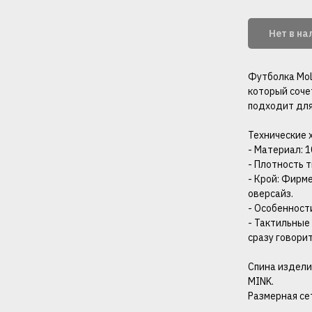
Нет в н
Футболка Mol
который сочет
подходит для
Технические 
- Материал: 
- Плотность тк
- Крой: Фирм
оверсайз.
- Особенност
- Тактильные
сразу говори
Спина издели
MINK.
Размерная сет