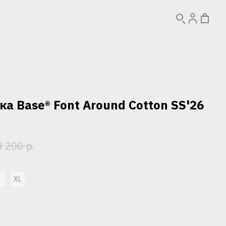
а Base® Font Around Cotton SS'26
р.
3 200
L
XL