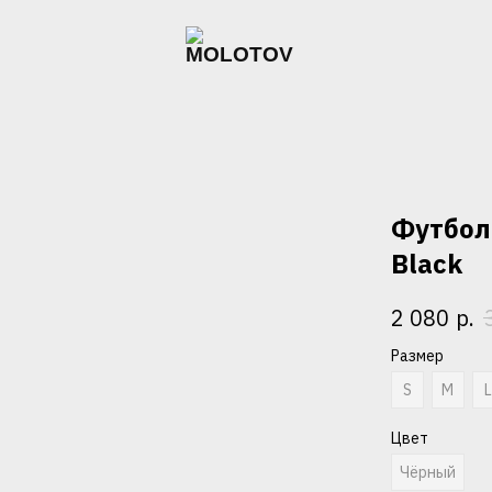
Футболк
Black
р.
2 080
Размер
S
M
Цвет
Чёрный