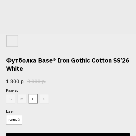
Футболка Base® Iron Gothic Cotton SS’26
White
1 800
р.
3 000
р.
Размер
S
M
L
XL
Цвет
Белый