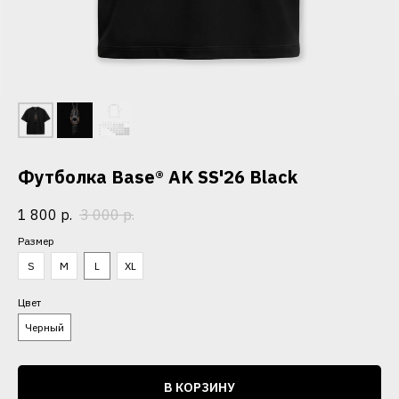
Футболка Base® AK SS'26 Black
1 800
р.
3 000
р.
Размер
S
M
L
XL
Цвет
Черный
В КОРЗИНУ