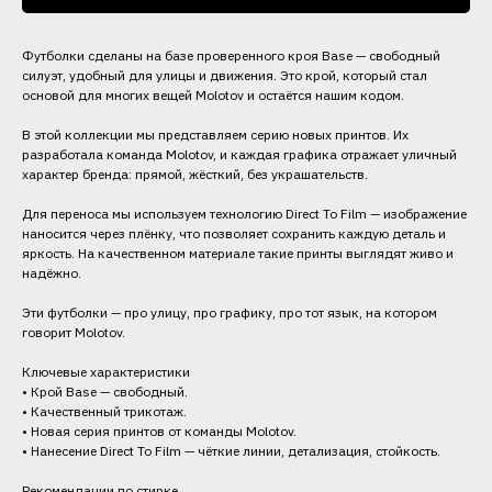
Футболки сделаны на базе проверенного кроя Base — свободный
силуэт, удобный для улицы и движения. Это крой, который стал
основой для многих вещей Molotov и остаётся нашим кодом.
В этой коллекции мы представляем серию новых принтов. Их
разработала команда Molotov, и каждая графика отражает уличный
характер бренда: прямой, жёсткий, без украшательств.
Для переноса мы используем технологию Direct To Film — изображение
наносится через плёнку, что позволяет сохранить каждую деталь и
яркость. На качественном материале такие принты выглядят живо и
надёжно.
Эти футболки — про улицу, про графику, про тот язык, на котором
говорит Molotov.
Ключевые характеристики
• Крой Base — свободный.
• Качественный трикотаж.
• Новая серия принтов от команды Molotov.
• Нанесение Direct To Film — чёткие линии, детализация, стойкость.
Рекомендации по стирке