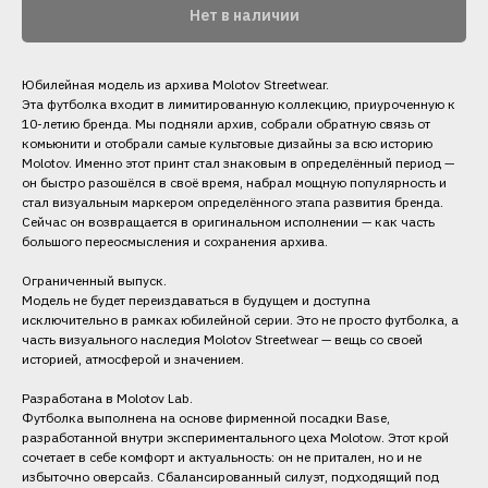
Нет в наличии
Юбилейная модель из архива Molotov Streetwear.
Эта футболка входит в лимитированную коллекцию, приуроченную к
10-летию бренда. Мы подняли архив, собрали обратную связь от
комьюнити и отобрали самые культовые дизайны за всю историю
Molotov. Именно этот принт стал знаковым в определённый период —
он быстро разошёлся в своё время, набрал мощную популярность и
стал визуальным маркером определённого этапа развития бренда.
Сейчас он возвращается в оригинальном исполнении — как часть
большого переосмысления и сохранения архива.
Ограниченный выпуск.
Модель не будет переиздаваться в будущем и доступна
исключительно в рамках юбилейной серии. Это не просто футболка, а
часть визуального наследия Molotov Streetwear — вещь со своей
историей, атмосферой и значением.
Разработана в Molotov Lab.
Футболка выполнена на основе фирменной посадки Base,
разработанной внутри экспериментального цеха Molotow. Этот крой
сочетает в себе комфорт и актуальность: он не притален, но и не
избыточно оверсайз. Сбалансированный силуэт, подходящий под