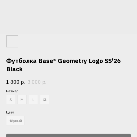
Футболка Base® Geometry Logo SS'26
Black
1 800
р.
3 000
р.
Размер
S
M
L
XL
Цвет
Чёрный