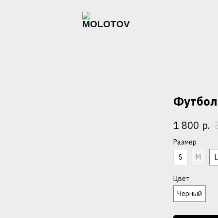
Футболк
р.
1 800
Размер
S
M
Цвет
Чёрный