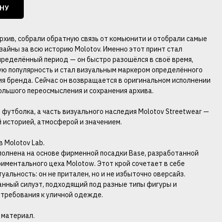
ИНУ
рхив, собрали обратную связь от комьюнити и отобрали самые
зайны за всю историю Molotov. Именно этот принт стал
пределённый период — он быстро разошёлся в своё время,
ю популярность и стал визуальным маркером определённого
ия бренда. Сейчас он возвращается в оригинальном исполнении
большого переосмысления и сохранения архива.
 футболка, а часть визуального наследия Molotov Streetwear —
й историей, атмосферой и значением.
 Molotov Lab.
олнена на основе фирменной посадки Base, разработанной
риментального цеха Molotow. Этот крой сочетает в себе
уальность: он не притален, но и не избыточно оверсайз.
нный силуэт, подходящий под разные типы фигуры и
требования к уличной одежде.
 материал.