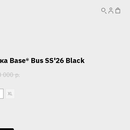
а Base® Bus SS'26 Black
р.
3 000
L
XL