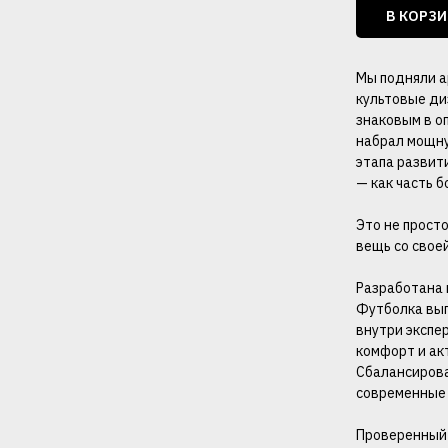
В КОРЗ
Мы подняли а
культовые ди
знаковым в о
набрал мощну
этапа развит
— как часть 
Это не просто
вещь со свое
Разработана в
Футболка вып
внутри экспе
комфорт и акт
Сбалансирова
современные 
Проверенный