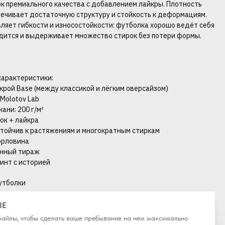
ок премиального качества с добавлением лайкры. Плотность
спечивает достаточную структуру и стойкость к деформациям.
ляет гибкости и износостойкости: футболка хорошо ведёт себя
садится и выдерживает множество стирок без потери формы.
характеристики:
крой Base (между классикой и лёгким оверсайзом)
 Molotov Lab
кани: 200 г/м²
пок + лайкра
стойчив к растяжениям и многократным стиркам
горловина
анный тираж
ринт с историей
утболки
IE
-файлы, чтобы сделать ваше пребывание на нем максимально