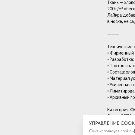
Ткань — хлоп
200 г/м² обе
Лайкра добав
в носке, не 
⸻
Технические 
• Фирменный 
• Разработка:
• Плотность т
• Состав: хло
• Материал у
• Усиленная 
• Лимитиров
• Архивный п
Категория: Ф
Сезон: SS'26
УПРАВЛЕНИЕ COOK
Сайт использует cookie