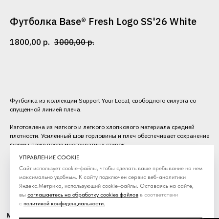
Футболка Base® Fresh Logo SS'26 White
1800,00
р.
3000,00
р.
В КОРЗИНУ
Футболка из коллекции Support Your Local, свободного силуэта со
спущенной линией плеча.
Изготовлена из мягкого и легкого хлопкового материала средней
плотности. Усиленный шов горловины и плеч обеспечивает сохранение
формы даже после многократных стирок.
Категория: Футболки
УПРАВЛЕНИЕ COOKIE
Сезон: SS'26
Сайт использует cookie-файлы, чтобы сделать ваше пребывание на нем
максимально удобным. К cайту подключен сервис веб-аналитики
Яндекс.Метрика, использующий cookie-файлы. Оставаясь на сайте,
вы
соглашаетесь на обработку cookies файлов
в соответствии
с
политикой конфиденциальности
.
MOLOTOV