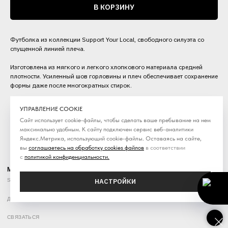
В КОРЗИНУ
Футболка из коллекции Support Your Local, свободного силуэта со
спущенной линией плеча.
Изготовлена из мягкого и легкого хлопкового материала средней
плотности. Усиленный шов горловины и плеч обеспечивает сохранение
формы даже после многократных стирок.
Категория: Футболки
УПРАВЛЕНИЕ COOKIE
Сезон: SS'26
Сайт использует cookie-файлы, чтобы сделать ваше пребывание на нем
максимально удобным. К cайту подключен сервис веб-аналитики
Яндекс.Метрика, использующий cookie-файлы. Оставаясь на сайте,
вы
соглашаетесь на обработку cookies файлов
в соответствии
с
политикой конфиденциальности
.
MOLOTOV
Streetwear / online store
НАСТРОЙКИ
ДОСТАВКА
КОНТАКТЫ
ПОЛИТИКА ОБРАБОТКИ ПЕРСООНАЛЬНЫХ ДАННЫХ
СВЯЗАТЬСЯ