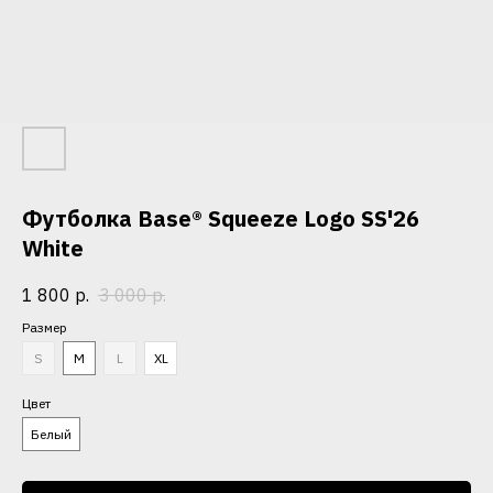
Футболка Base® Squeeze Logo SS'26
White
1 800
р.
3 000
р.
Размер
S
M
L
XL
Цвет
Белый