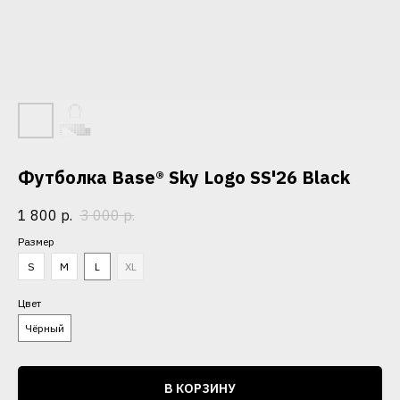
Футболка Base® Sky Logo SS'26 Black
1 800
р.
3 000
р.
Размер
S
M
L
XL
Цвет
Чёрный
В КОРЗИНУ