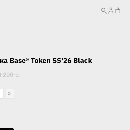
а Base® Token SS'26 Black
р.
3 200
L
XL