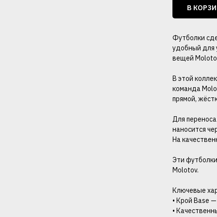
В КОРЗ
Футболки сде
удобный для 
вещей Moloto
В этой колле
команда Molo
прямой, жёст
Для переноса
наносится чер
На качествен
Эти футболки 
Molotov.
Ключевые ха
• Крой Base 
• Качественн