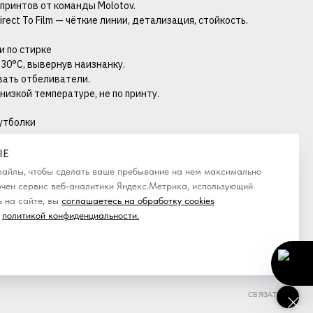
 принтов от команды Molotov.
irect To Film — чёткие линии, детализация, стойкость.
 по стирке
 30°C, вывернув наизнанку.
овать отбеливатели.
 низкой температуре, не по принту.
утболки
IE
-файлы, чтобы сделать ваше пребывание на нем максимально
ючен сервис веб-аналитики Яндекс.Метрика, использующий
 на сайте, вы
соглашаетесь на обработку cookies
политикой конфиденциальности
.
СВЯЗАТЬСЯ