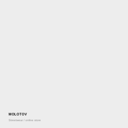
MOLOTOV
Streetwear / online store