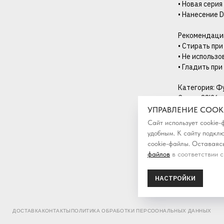
• Новая серия
• Нанесение D
Рекомендации
• Стирать при
• Не использ
• Гладить при
Категория: Ф
Сезон: SS'26
УПРАВЛЕНИЕ COOK
Сайт использует cookie
удобным. К cайту подкл
cookie-файлы. Оставаясь
файлов
в соответствии с
НАСТРОЙКИ
ДОСТАВКА
КОНТАКТЫ
ПОЛИТИКА ОБРАБОТКИ ПЕРСООНАЛЬНЫХ ДАННЫХ