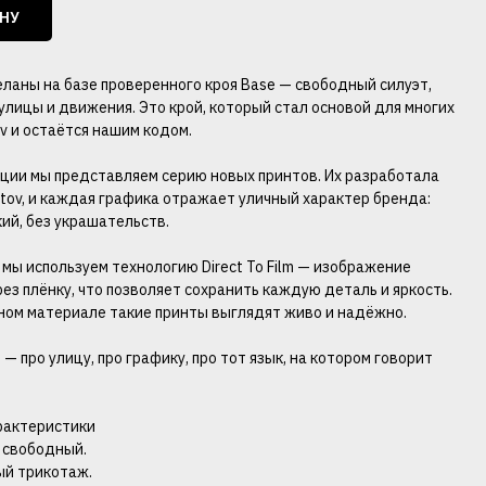
ИНУ
ланы на базе проверенного кроя Base — свободный силуэт,
улицы и движения. Это крой, который стал основой для многих
v и остаётся нашим кодом.
кции мы представляем серию новых принтов. Их разработала
tov, и каждая графика отражает уличный характер бренда:
кий, без украшательств.
 мы используем технологию Direct To Film — изображение
ез плёнку, что позволяет сохранить каждую деталь и яркость.
ном материале такие принты выглядят живо и надёжно.
— про улицу, про графику, про тот язык, на котором говорит
рактеристики
— свободный.
ый трикотаж.