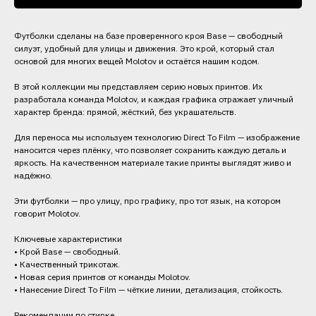
Футболки сделаны на базе проверенного кроя Base — свободный
силуэт, удобный для улицы и движения. Это крой, который стал
основой для многих вещей Molotov и остаётся нашим кодом.
В этой коллекции мы представляем серию новых принтов. Их
разработала команда Molotov, и каждая графика отражает уличный
характер бренда: прямой, жёсткий, без украшательств.
Для переноса мы используем технологию Direct To Film — изображение
наносится через плёнку, что позволяет сохранить каждую деталь и
яркость. На качественном материале такие принты выглядят живо и
надёжно.
Эти футболки — про улицу, про графику, про тот язык, на котором
говорит Molotov.
Ключевые характеристики
• Крой Base — свободный.
• Качественный трикотаж.
• Новая серия принтов от команды Molotov.
• Нанесение Direct To Film — чёткие линии, детализация, стойкость.
Рекомендации по стирке