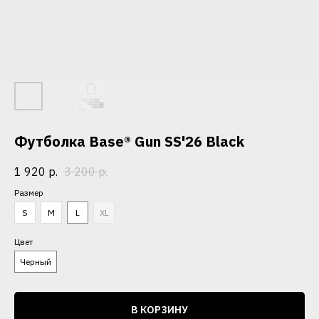
Футболка Base® Gun SS'26 Black
1 920
р.
3 200
р.
Размер
S
M
L
XL
Цвет
Черный
В КОРЗИНУ