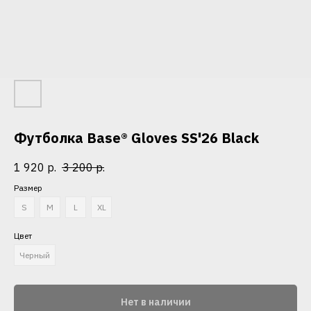
Футболка Base® Gloves SS'26 Black
1 920
р.
3 200
р.
Размер
S
M
L
XL
Цвет
Черный
Нет в наличии