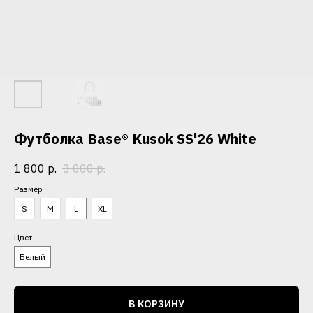
Футболка Base® Kusok SS'26 White
1 800
р.
3 000
р.
Размер
S
M
L
XL
Цвет
Белый
В КОРЗИНУ