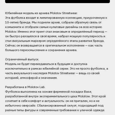
Юбилейная модель из архива Molotov Streetwear.
Эта футболка входит в лимитированную коллекцию, приуроченную к
10-летию бренда. Мы подняли архив, собрали обратную связь от
комьюнити и отобрали самые культовые дизайны за всю историю
Molotov. Именно этот принт стал знаковым в определённый период —
он быстро разошёлся в своё время, набрал мощную популярность и
стал визуальным маркером определённого этапа развития бренда.
Сейчас он возвращается в оригинальном исполнении — как часть
большого переосмысления и сохранения архива.
Ограниченный выпуск.
Модель не будет переиздаваться в будущем и доступна
исключительно в рамках юбилейной серии. Это не просто футболка, а
часть визуального наследия Molotov Streetwear — вещь со своей
историей, атмосферой и значением.
Разработана в Molotov Lab.
Футболка выполнена на основе фирменной посадки Base,
разработанной внутри экспериментального цеха Molotow. Этот крой
сочетает в себе комфорт и актуальность: он не притален, но и не
избыточно оверсайз. Сбалансированный силуэт, подходящий под
разные типы фигуры и современные требования к уличной одежде.