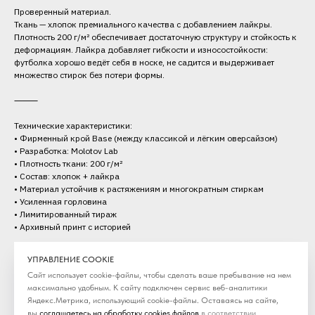
Проверенный материал.
Ткань — хлопок премиального качества с добавлением лайкры.
Плотность 200 г/м² обеспечивает достаточную структуру и стойкость к
деформациям. Лайкра добавляет гибкости и износостойкости:
футболка хорошо ведёт себя в носке, не садится и выдерживает
множество стирок без потери формы.
⸻
Технические характеристики:
• Фирменный крой Base (между классикой и лёгким оверсайзом)
• Разработка: Molotov Lab
• Плотность ткани: 200 г/м²
• Состав: хлопок + лайкра
• Материал устойчив к растяжениям и многократным стиркам
• Усиленная горловина
• Лимитированный тираж
• Архивный принт с историей
Категория: Футболки
УПРАВЛЕНИЕ COOKIE
Сезон: SS'26
Сайт использует cookie-файлы, чтобы сделать ваше пребывание на нем
максимально удобным. К cайту подключен сервис веб-аналитики
Яндекс.Метрика, использующий cookie-файлы. Оставаясь на сайте,
вы
соглашаетесь на обработку cookies файлов
в соответствии